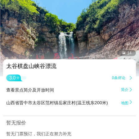


14
太谷棋盘山峡谷漂流
3.0
0条评论

分
查看景点简介及开放时间
简介


山西省晋中市太谷区范村镇岳家庄村(温王线东200米)
地图
暂无报价
暂无门票预订，我们正在努力补充