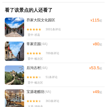
看了该景点的人还看了
115
乔家大院文化园区
¥
起
3001条评论


晋中·祁县
80
常家庄园
(4A)
¥
起
789条评论


晋中·榆次区
53.5
后沟古村
(4A)
¥
起
51条评论


晋中·榆次区
49
宝源老醋坊
(4A)
¥
起
363条评论


太原·清徐县