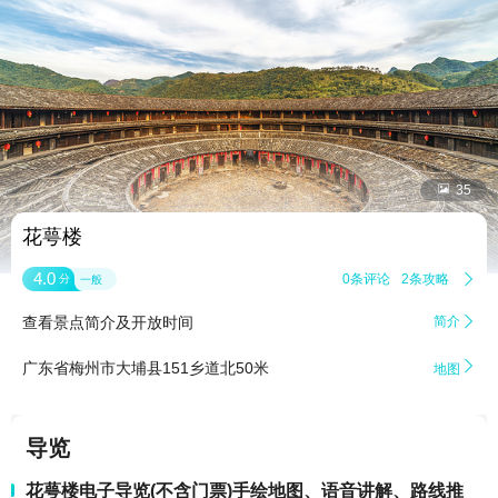


35
花萼楼
4.0
0条评论
2条攻略

分
一般
查看景点简介及开放时间
简介


广东省梅州市大埔县151乡道北50米
地图
导览
花萼楼电子导览(不含门票)手绘地图、语音讲解、路线推