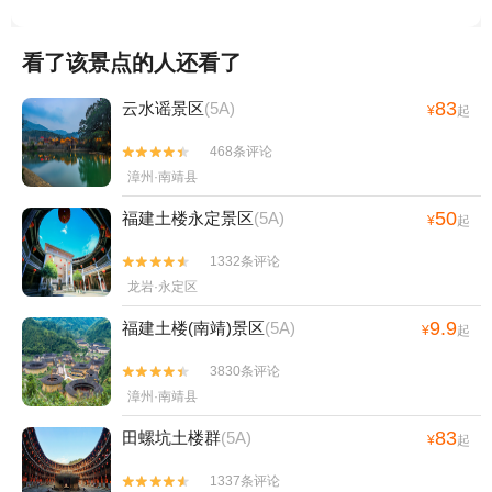
看了该景点的人还看了
83
云水谣景区
(5A)
¥
起
468条评论


漳州·南靖县
50
福建土楼永定景区
(5A)
¥
起
1332条评论


龙岩·永定区
9.9
福建土楼(南靖)景区
(5A)
¥
起
3830条评论


漳州·南靖县
83
田螺坑土楼群
(5A)
¥
起
1337条评论

