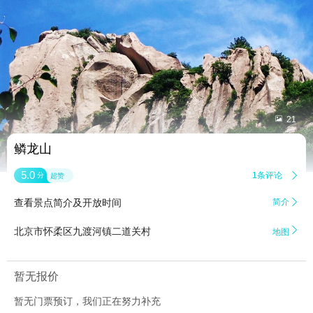


21
鳞龙山
5.0
1条评论

分
超赞
查看景点简介及开放时间
简介


北京市怀柔区九渡河镇二道关村
地图
暂无报价
暂无门票预订，我们正在努力补充