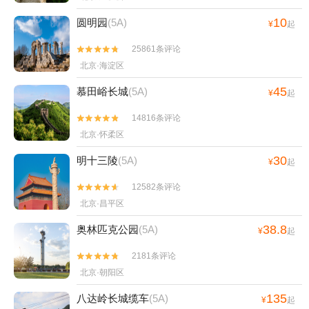
10
圆明园
(5A)
¥
起
25861条评论


北京·海淀区
45
慕田峪长城
(5A)
¥
起
14816条评论


北京·怀柔区
30
明十三陵
(5A)
¥
起
12582条评论


北京·昌平区
38.8
奥林匹克公园
(5A)
¥
起
2181条评论


北京·朝阳区
135
八达岭长城缆车
(5A)
¥
起