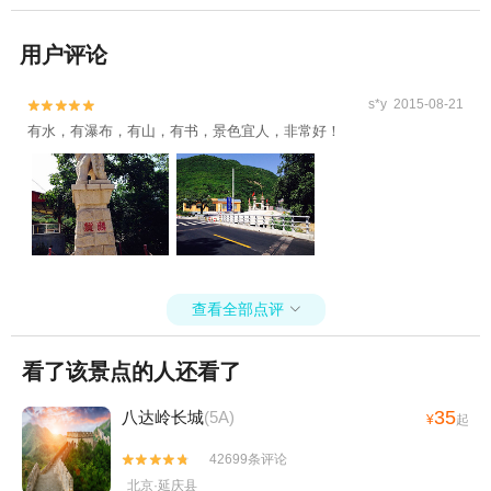
用户评论
s*y 2015-08-21


有水，有瀑布，有山，有书，景色宜人，非常好！
查看全部点评

看了该景点的人还看了
35
八达岭长城
(5A)
¥
起
42699条评论


北京·延庆县