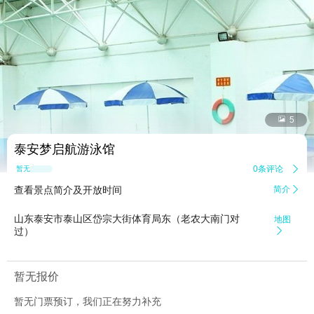


5
泰安梦启航游泳馆
0条评论

暂无点评
查看景点简介及开放时间
简介

山东泰安市泰山区岱宗大街体育局东（老农大南门对
地图
过）

暂无报价
暂无门票预订，我们正在努力补充