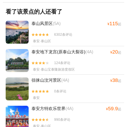
看了该景点的人还看了
115
泰山风景区
(5A)
¥
起
6302条评论


泰安·泰山区
20
泰安地下龙宫(原泰山大裂谷)
(4A)
¥
起
124条评论


泰安·泰山宝泰隆旅游度假区
38
徂徕山汶河景区
(4A)
¥
起
0条评论


泰安
59.9
泰安方特欢乐世界
(4A)
¥
起
990条评论


泰安·泰山区