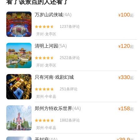
看了该景点的人还看了
100
万岁山武侠城
(4A)
¥
起
1237条评论


开封·龙亭区
120
清明上河园
(5A)
¥
起
2522条评论


开封·龙亭区
330
只有河南·戏剧幻城
¥
起
251条评论


郑州·中牟县
158
郑州方特欢乐世界
(4A)
¥
起
1882条评论


郑州·中牟县
39.9
开封府
(4A)