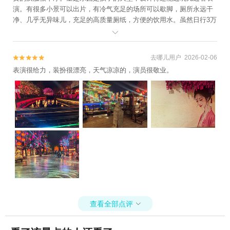
演。有很多小景可以出片，有冷气充足的场所可以歇脚，厕所永远干
净、几乎无异味儿，充足的高质量厕纸，方便的饮用水。虽然日行3万
+步腿脚很累，但心情愉悦，玩儿得舒心！

去哪儿用户 2026-02-06


表演很给力，装扮很漂亮，天气凉凉的，演员很敬业。
查看全部点评
