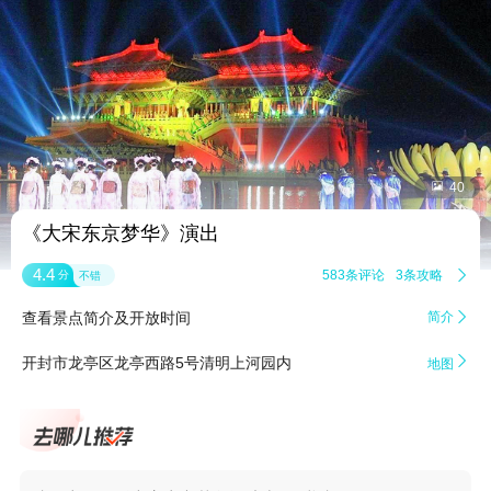


40
《大宋东京梦华》演出
4.4
583条评论
3条攻略

分
不错
查看景点简介及开放时间
简介


开封市龙亭区龙亭西路5号清明上河园内
地图