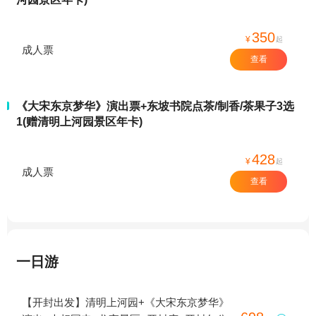
350
¥
起
成人票
查看
《大宋东京梦华》演出票+东坡书院点茶/制香/茶果子3选
1(赠清明上河园景区年卡)
428
¥
起
成人票
查看
一日游
【开封出发】清明上河园+《大宋东京梦华》