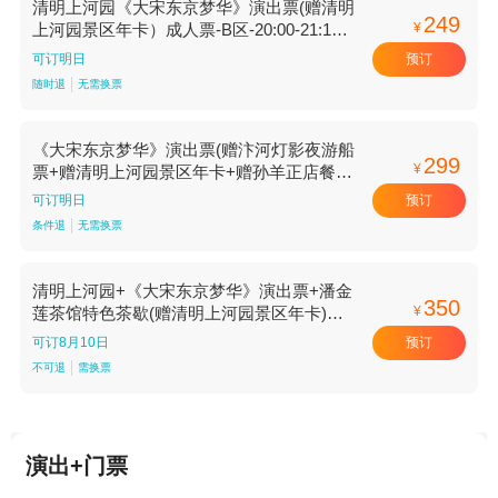
清明上河园《大宋东京梦华》演出票(赠清明
249
¥
上河园景区年卡）成人票-B区-20:00-21:10
场【20:00-21:10场 B区】
预订
可订明日
随时退
无需换票
《大宋东京梦华》演出票(赠汴河灯影夜游船
299
¥
票+赠清明上河园景区年卡+赠孙羊正店餐厅
优惠券)成人票-第二场-演出A区随机座位
预订
可订明日
【第二场 演出A区随机座位】
条件退
无需换票
清明上河园+《大宋东京梦华》演出票+潘金
350
¥
莲茶馆特色茶歇(赠清明上河园景区年卡)成
人票-演出A区-金莲茶馆茶歇套餐【金莲茶馆
预订
可订8月10日
茶歇套餐 演出A区】
不可退
需换票
演出+门票