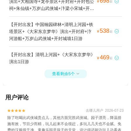
698
演出+大相国寺+龙亭景区+开封府+开封包公

¥
起
祠+朱仙镇+万岁山武侠城+汴梁小宋城+开封
鼓楼+万岁山国际大马戏+开封城墙骑乐园1日
游
【开封出发】中国翰园碑林+清明上河园+铁
538
塔景区+《大宋东京梦华》演出+开封府+汴

¥
起
河游船+万岁山武侠城+开封城墙1日游
【开封出发】清明上河园+《大宋东京梦华》
469

¥
起
演出1日游
查看剩余5个

用户评论
去哪儿用户 2026-07-23


除了吃喝比武侠城贵点儿，其他方面完胜武侠城。园子漂亮，降温措
施有效，节目少而精，玩儿起来不会很赶，多玩儿几天也不会腻。免
费的汉服很干净。童趣乐园是孩子的天堂，设计得还能边玩儿边看表