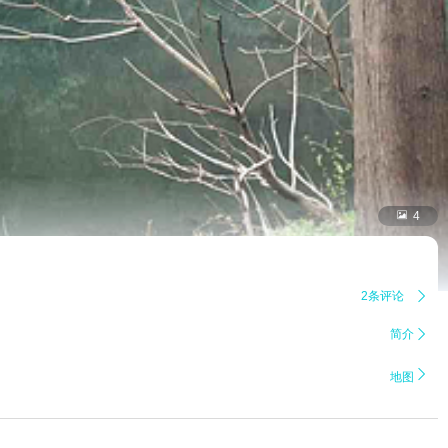

4
2条评论

简介


地图