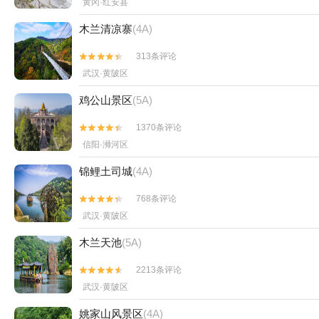
黄冈·红安县
木兰清凉寨
(4A)
313条评论


武汉·黄陂区
鸡公山景区
(5A)
1370条评论


信阳·浉河区
锦鲤土司城
(4A)
768条评论


武汉·黄陂区
木兰天池
(5A)
2213条评论


武汉·黄陂区
姚家山风景区
(4A)