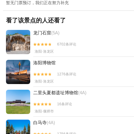
暂无门票预订，我们正在努力补充
看了该景点的人还看了
龙门石窟
(5A)
6702条评论


洛阳·洛龙区
洛阳博物馆
1276条评论


洛阳·洛龙区
二里头夏都遗址博物馆
(4A)
16条评论


洛阳·偃师市
白马寺
(4A)