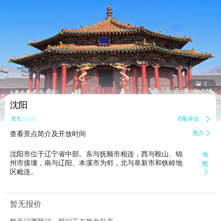


7
沈阳
0条评论

暂无点评
查看景点简介及开放时间
简介

沈阳市位于辽宁省中部。东与抚顺市相连，西与鞍山、锦
地
州市接壤，南与辽阳、本溪市为邻，北与阜新市和铁岭地
图
区毗连。

暂无报价