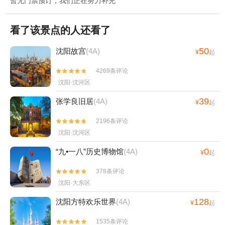
暂无门票预订，我们正在努力补充
看了该景点的人还看了
50
沈阳故宫
(4A)
¥
起
4269条评论


沈阳·沈河区
39
张学良旧居
(4A)
¥
起
2196条评论


沈阳·沈河区
0
“九•一八”历史博物馆
(4A)
¥
起
378条评论


沈阳·大东区
128
沈阳方特欢乐世界
(4A)
¥
起
1535条评论

