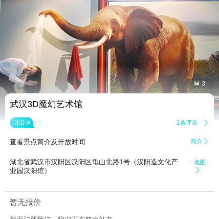


3
武汉3D魔幻艺术馆
3.0
1条评论

分
查看景点简介及开放时间
简介

湖北省武汉市汉阳区汉阳区龟山北路1号（汉阳造文化产
地图
业园汉阳馆）

暂无报价