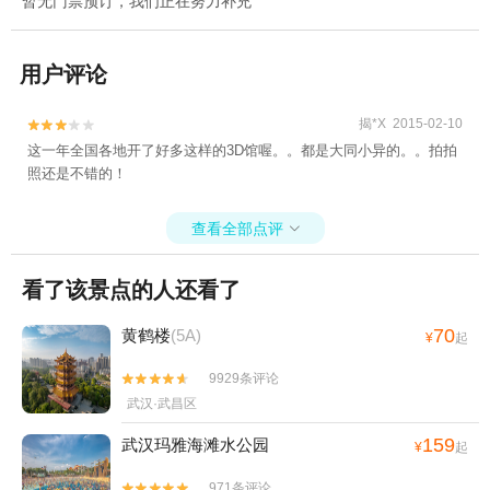
暂无门票预订，我们正在努力补充
用户评论
揭*X 2015-02-10


这一年全国各地开了好多这样的3D馆喔。。都是大同小异的。。拍拍
照还是不错的！
查看全部点评

看了该景点的人还看了
70
黄鹤楼
(5A)
¥
起
9929条评论


武汉·武昌区
159
武汉玛雅海滩水公园
¥
起
971条评论

