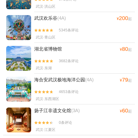
武汉·洪山区
200
武汉欢乐谷
(4A)
¥
起
5345条评论


武汉·青山区
80
湖北省博物馆
¥
起
3682条评论


武汉·东湖
79
海合安武汉极地海洋公园
(4A)
¥
起
4653条评论


武汉·东西湖区
60
扬子江非遗文化馆
(3A)
¥
起
0条评论


武汉·江夏区