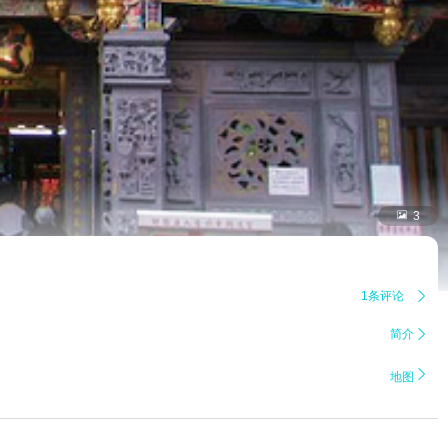

3
1条评论

简介


地图