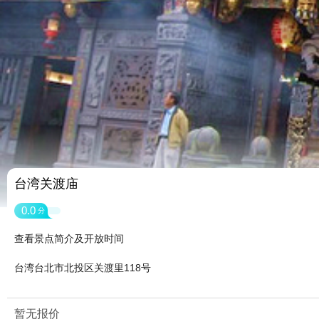
台湾关渡庙
0.0
分
查看景点简介及开放时间
台湾台北市北投区关渡里118号
暂无报价