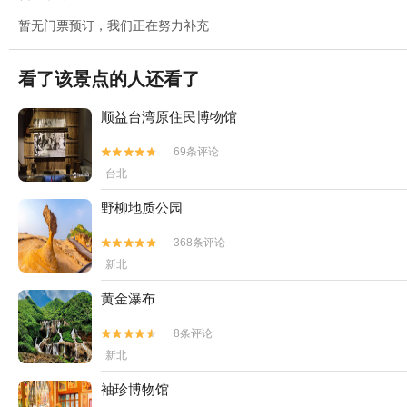
暂无门票预订，我们正在努力补充
看了该景点的人还看了
顺益台湾原住民博物馆
69条评论


台北
野柳地质公园
368条评论


新北
黄金瀑布
8条评论


新北
袖珍博物馆