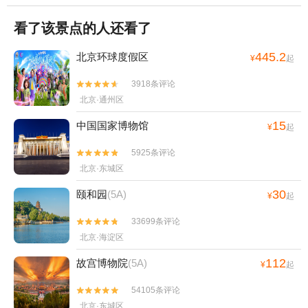
看了该景点的人还看了
445.2
北京环球度假区
¥
起
3918条评论


北京·通州区
15
中国国家博物馆
¥
起
5925条评论


北京·东城区
30
颐和园
(5A)
¥
起
33699条评论


北京·海淀区
112
故宫博物院
(5A)
¥
起
54105条评论


北京·东城区