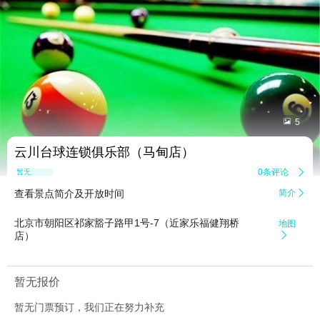


5
云川台球连锁俱乐部（马甸店）
0条评论

暂无点评
查看景点简介及开放时间
简介

北京市朝阳区祁家豁子路甲1号-7（近家乐福健翔桥
地图
店）

暂无报价
暂无门票预订，我们正在努力补充