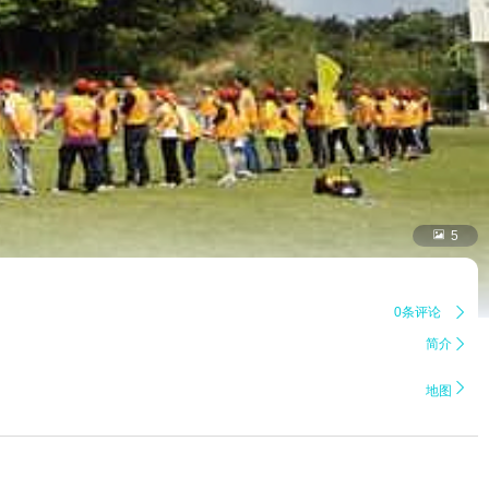

5
0条评论

简介


地图