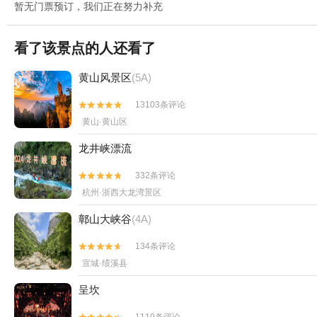
暂无门票预订，我们正在努力补充
看了该景点的人还看了
黄山风景区
(5A)
13103条评论


黄山·黄山区
龙井峡漂流
332条评论


杭州·浙西大龙湾景区
鄣山大峡谷
(4A)
134条评论


宣城·绩溪县
呈坎