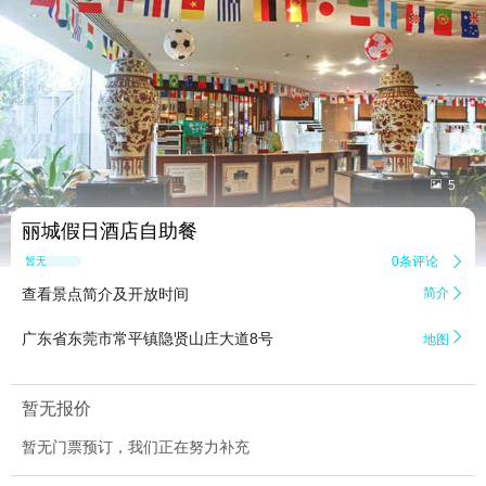


5
丽城假日酒店自助餐
0条评论

暂无点评
查看景点简介及开放时间
简介


广东省东莞市常平镇隐贤山庄大道8号
地图
暂无报价
暂无门票预订，我们正在努力补充