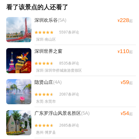
看了该景点的人还看了
228
深圳欢乐谷
(5A)
¥
起
5597条评论


深圳·南山区
110
深圳世界之窗
¥
起
8535条评论


深圳·深圳华侨城旅游度假区
59
隐贤山庄
(4A)
¥
起
2087条评论


东莞·东莞市
54
广东罗浮山风景名胜区
(5A)
¥
起
2685条评论


惠州·博罗县