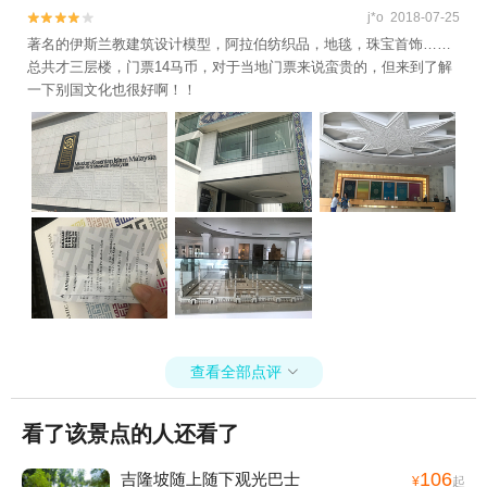
j*o 2018-07-25


著名的伊斯兰教建筑设计模型，阿拉伯纺织品，地毯，珠宝首饰……
总共才三层楼，门票14马币，对于当地门票来说蛮贵的，但来到了解
一下别国文化也很好啊！！
查看全部点评

看了该景点的人还看了
106
吉隆坡随上随下观光巴士
¥
起