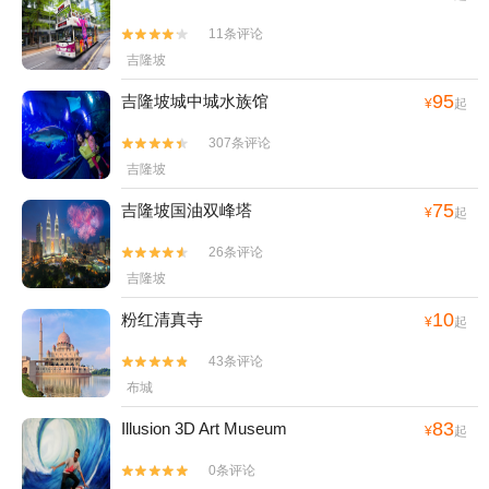
11条评论


吉隆坡
95
吉隆坡城中城水族馆
¥
起
307条评论


吉隆坡
75
吉隆坡国油双峰塔
¥
起
26条评论


吉隆坡
10
粉红清真寺
¥
起
43条评论


布城
83
Illusion 3D Art Museum
¥
起
0条评论

