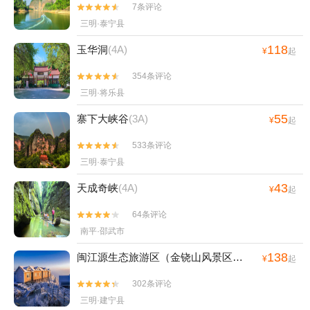
7条评论


三明·泰宁县
118
玉华洞
(4A)
¥
起
354条评论


三明·将乐县
55
寨下大峡谷
(3A)
¥
起
533条评论


三明·泰宁县
43
天成奇峡
(4A)
¥
起
64条评论


南平·邵武市
138
闽江源生态旅游区（金铙山风景区）
(4A)
¥
起
302条评论


三明·建宁县