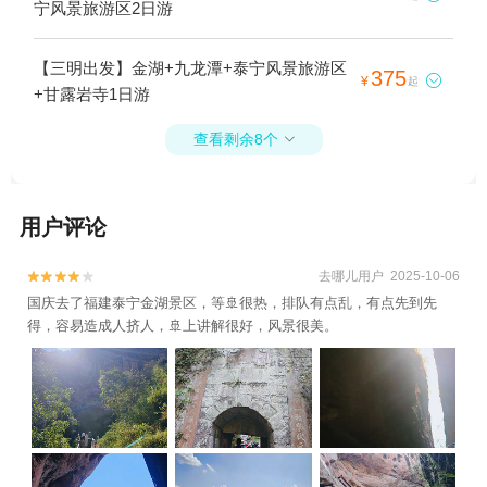
宁风景旅游区2日游
【三明出发】金湖+九龙潭+泰宁风景旅游区
375

¥
起
+甘露岩寺1日游
查看剩余8个

用户评论
去哪儿用户 2025-10-06


国庆去了福建泰宁金湖景区，等🚢很热，排队有点乱，有点先到先
得，容易造成人挤人，🚢上讲解很好，风景很美。