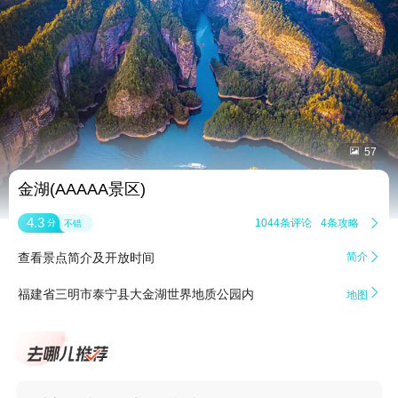


57
金湖(AAAAA景区)
4.3
1044条评论
4条攻略

分
不错
查看景点简介及开放时间
简介


福建省三明市泰宁县大金湖世界地质公园内
地图