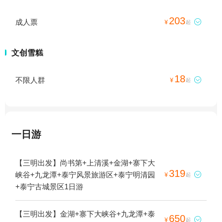
203
成人票

¥
起
文创雪糕
18
不限人群

¥
起
一日游
【三明出发】尚书第+上清溪+金湖+寨下大
319
峡谷+九龙潭+泰宁风景旅游区+泰宁明清园

¥
起
+泰宁古城景区1日游
【三明出发】金湖+寨下大峡谷+九龙潭+泰
650

¥
起