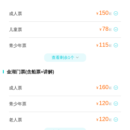
150
成人票

¥
起
78
儿童票

¥
起
115
青少年票

¥
起
查看剩余1个

金湖门票(含船票+讲解)
160
成人票

¥
起
120
青少年票

¥
起
120
老人票

¥
起