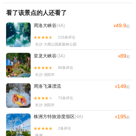
看了该景点的人还看了
49.9
周洛大峡谷
(4A)
¥
起
216条评论


长沙·大围山国家森林公园
89
皇龙大峡谷
(3A)
¥
起
88条评论


长沙·浏阳市
149
周洛飞瀑漂流
¥
起
73条评论


长沙·浏阳市
195
株洲方特旅游度假区
(4A)
¥
起
2条评论


株洲