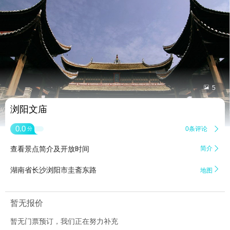


5
浏阳文庙
0.0
0条评论

分
查看景点简介及开放时间
简介


湖南省长沙浏阳市圭斋东路
地图
暂无报价
暂无门票预订，我们正在努力补充