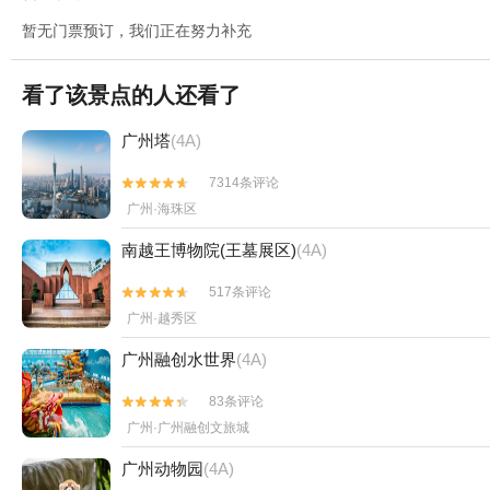
暂无门票预订，我们正在努力补充
看了该景点的人还看了
广州塔
(4A)
7314条评论


广州·海珠区
南越王博物院(王墓展区)
(4A)
517条评论


广州·越秀区
广州融创水世界
(4A)
83条评论


广州·广州融创文旅城
广州动物园
(4A)