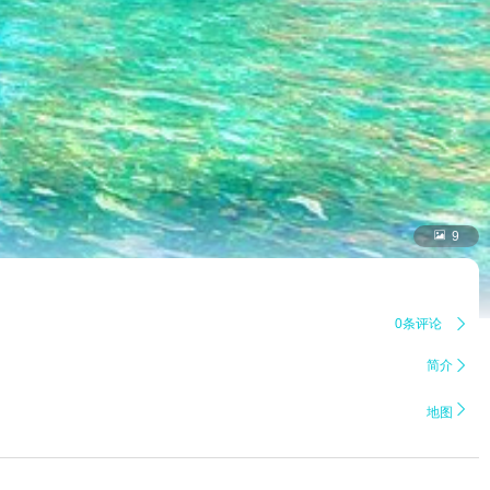

9
0条评论

简介


地图