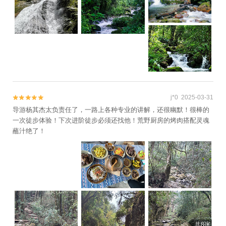
j*0 2025-03-31


导游杨其杰太负责任了，一路上各种专业的讲解，还很幽默！很棒的
一次徒步体验！下次进阶徒步必须还找他！荒野厨房的烤肉搭配灵魂
蘸汁绝了！
共8张