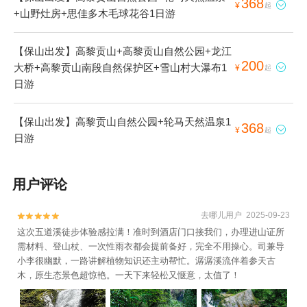
368

¥
起
+山野灶房+思佳多木毛球花谷1日游
【保山出发】高黎贡山+高黎贡山自然公园+龙江
200
大桥+高黎贡山南段自然保护区+雪山村大瀑布1

¥
起
日游
【保山出发】高黎贡山自然公园+轮马天然温泉1
368

¥
起
日游
用户评论
去哪儿用户 2025-09-23


这次五道溪徒步体验感拉满！准时到酒店门口接我们，办理进山证所
需材料、登山杖、一次性雨衣都会提前备好，完全不用操心。司兼导
小李很幽默，一路讲解植物知识还主动帮忙。潺潺溪流伴着参天古
木，原生态景色超惊艳。一天下来轻松又惬意，太值了！