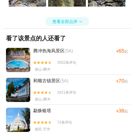
查看全部点评

看了该景点的人还看了
65
腾冲热海风景区
(5A)
¥
起
3502条评论


保山·腾冲
70
和顺古镇景区
(5A)
¥
起
1621条评论


保山·腾冲
38
勐焕银塔
¥
起
72条评论


德宏·芒市