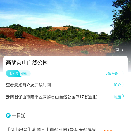


3
高黎贡山自然公园
4.7
6条评论

分
很棒
查看景点简介及开放时间
简介


云南省保山市隆阳区高黎贡山自然公园(317省道北)
地图
一日游
【保山出发】高黎贡山自然公园+轮马天然温泉