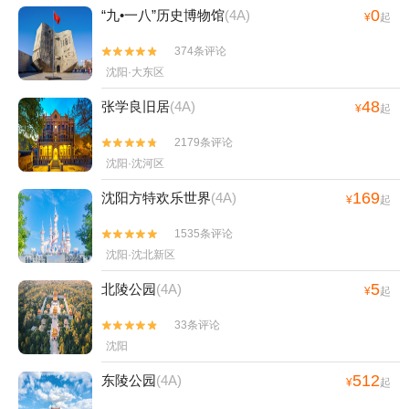
0
“九•一八”历史博物馆
(4A)
¥
起
374条评论


沈阳·大东区
48
张学良旧居
(4A)
¥
起
2179条评论


沈阳·沈河区
169
沈阳方特欢乐世界
(4A)
¥
起
1535条评论


沈阳·沈北新区
5
北陵公园
(4A)
¥
起
33条评论


沈阳
512
东陵公园
(4A)
¥
起