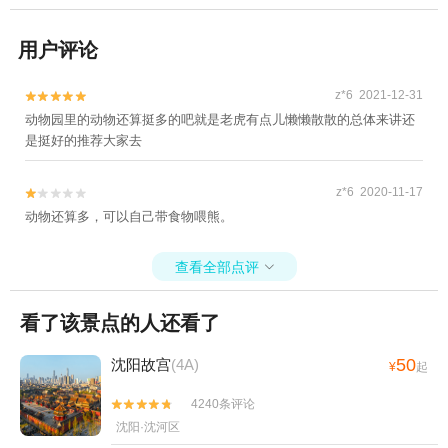
用户评论
z*6 2021-12-31


动物园里的动物还算挺多的吧就是老虎有点儿懒懒散散的总体来讲还
是挺好的推荐大家去
z*6 2020-11-17


动物还算多，可以自己带食物喂熊。
查看全部点评

看了该景点的人还看了
50
沈阳故宫
(4A)
¥
起
4240条评论


沈阳·沈河区