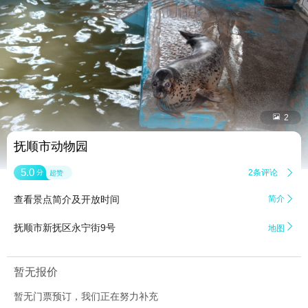


2
抚顺市动物园
5.0
2条评论

分
超赞
查看景点简介及开放时间
简介


抚顺市新抚区永宁街9号
地图
暂无报价
暂无门票预订，我们正在努力补充