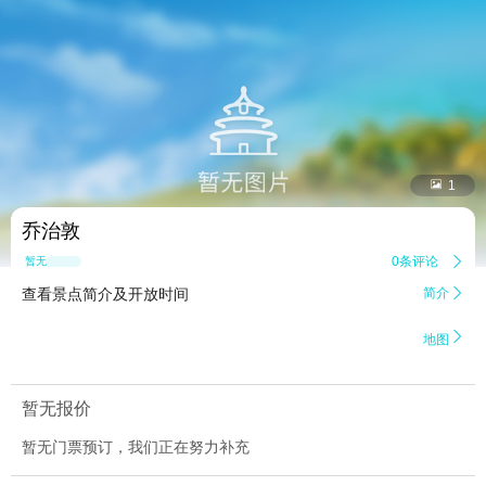


1
乔治敦
0条评论

暂无点评
查看景点简介及开放时间
简介


地图
暂无报价
暂无门票预订，我们正在努力补充