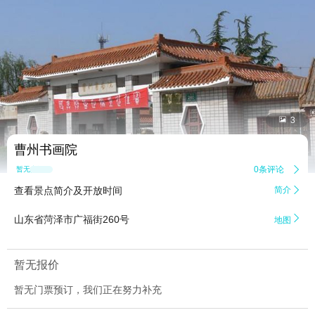


3
曹州书画院
0条评论

暂无点评
查看景点简介及开放时间
简介


山东省菏泽市广福街260号
地图
暂无报价
暂无门票预订，我们正在努力补充