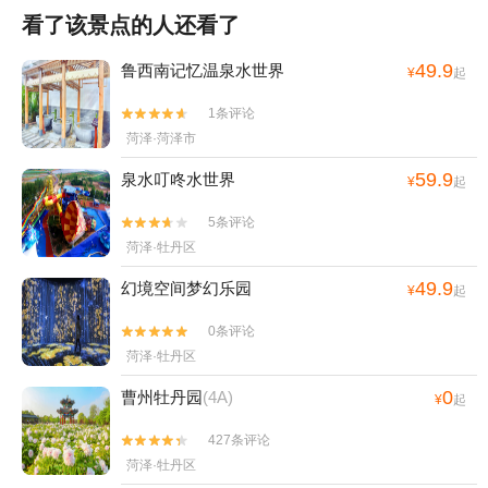
看了该景点的人还看了
49.9
鲁西南记忆温泉水世界
¥
起
1条评论


菏泽·菏泽市
59.9
泉水叮咚水世界
¥
起
5条评论


菏泽·牡丹区
49.9
幻境空间梦幻乐园
¥
起
0条评论


菏泽·牡丹区
0
曹州牡丹园
(4A)
¥
起
427条评论


菏泽·牡丹区