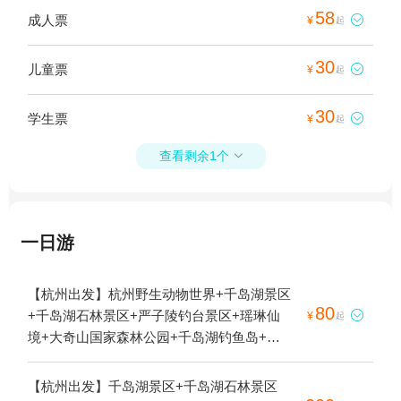
58
成人票

¥
起
30
儿童票

¥
起
30
学生票

¥
起
查看剩余1个

一日游
【杭州出发】杭州野生动物世界+千岛湖景区
80
+千岛湖石林景区+严子陵钓台景区+瑶琳仙

¥
起
境+大奇山国家森林公园+千岛湖钓鱼岛+灵
栖洞天+千岛湖东南湖区+良渚古城遗址公园
+千岛湖中心湖区+千岛湖夜游+瑶琳国家森
【杭州出发】千岛湖景区+千岛湖石林景区