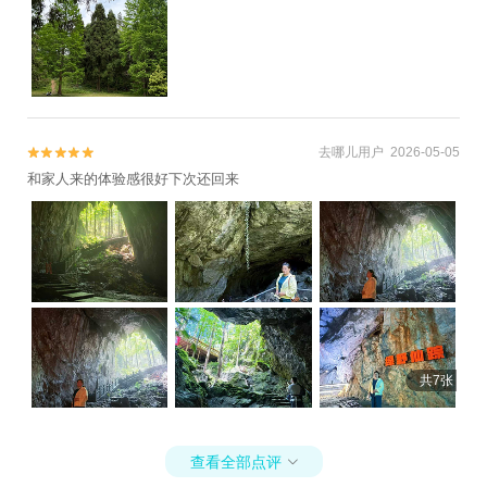
艺馆（富阳店）+千岛湖微公交+瑶琳国家森
天地+西溪国家湿地公园+大明山万松岭滑雪
林公园+富阳军乐真人CS（新沙岛基地）+富
场+七里扬帆+杭州花圃+浙西三峡+杭州体育
阳军乐真人CS（野生动物世界基地）+建德
馆+浙西大草原+杭州酒家+杭州剧院+钱王祠
果蔬乐园+浙江富春江咕噜咕噜岛湿地公园
+西溪草堂+临安碧雪湖山庄+临安碧雪湖真
+千岛湖大桥+月光岛（五龙岛）+千岛湖天
人CS基地+临安圆正宾馆笋宴自助餐+临安大
迹热气球+梅峰岛+桐庐珊瑚岭乡村旅游度假
去哪儿用户 2026-05-05
明山大自然农家乐+天目山野味馆+天目山上


区+武圣峡漂流+千岛湖淳衢食府+千岛湖文
和家人来的体验感很好下次还回来
海之家+杭州大剧院+西溪湿地印象摇橹船
渊狮城度假区+桐庐剧院+千岛湖海洋馆+大
+龙井茶室+西溪庄园+瑶琳国家森林公园+猎
奇山疯狂森林主题乐园+建德农夫山泉生产基
鹰CS野战（西溪湿地）+临安水源水上乐园
地+大慈岩寺+千岛湖中心湖区休闲艇（中心
+杭州图书馆+西湖文化广场+纳米租车（杭
湖旅游码头）+幸福部落+江南大冰洞+千岛
州）+西湖游船+临安火星兔+大奇山疯狂森
湖鱼博馆+天屿山观景台+建德千岛湖直升机
林主题乐园+西溪天堂商业街+天目山大树王
低空游览+建德千岛湖通用机场+山湾湾激流
景区+花港公园+西湖天下景+杭州湘湖游船
探险+千岛湖睦剧专场+杭州生仙里国际滑雪
+灵隐寺+宝石山造像+临安天目花海+三潭印
场+金家山滑翔伞基地+雪山激流回旋漂流
共7张
月花港观鱼码头+杭州宋城+西溪湿地洪园
+千岛湖龙晨水搏乐园+建德富春俱舍+千岛
+杭州樱花园+杭州宝寿山景区+西溪湿地高
湖游船+快网网球俱乐部(普陀建德花园球
庄+杭州西溪喜来登度假大酒店+杭州兰里景
场)+新安江景区《江清月近人》实景演艺+千
查看全部点评

区+杭州X秀+西溪空中揽胜氦气球+杭州长乔
岛湖天翔动力滑翔伞+建德航空小镇+梦幻千