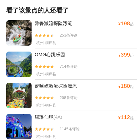
吉泡泡乐园+良渚博物院+青芝坞+浙江省人
岛湖·时光隧道+桐庐生仙里风景区+桐庐萝卜
民大会堂+浙江大学之江校区+西溪森林温泉
看了该景点的人还看了
洲飞行营地+五彩富阳景秀航空飞行营地+富
度假村+杭州西湖博物馆(总馆)+杭州孔庙+杭
阳滑雪游乐园+天溪谷景区+富春江夜游+鹤
198
雅鲁激流探险漂流
州西溪海狮主题乐园+严州古城景区+杭州长
¥
起
彩乐园+驼峰建德千岛湖跳伞基地+富阳龙鳞
乔亲子乐园+杭州乐活岛+西湖外事游船
253条评论


坝景区+千岛湖植物园+桐庐魏丰水上乐园
+OMG心跳乐园+浙江美术馆+三渡鹿营户外
杭州·桐庐县
+千岛湖骑野骑行公园+千岛湖啤酒小镇+千
营地+浙江省科技馆+飞来峰+大奇山魔幻乐
岛湖西南湖区+富阳沸腾坝景区+富阳水上乐
399
园+良渚古城遗址水利系统老虎岭遗址+西溪
OMG心跳乐园
¥
起
园+富阳城市森林公园+新安江+梦幻新安江
艺得美术馆+杭州灵山景区+灵隐飞来峰-凉亭
714条评论
夜游码头+桐庐山湾湾激流探险漂流+浙江省


+西湖龙井茶+雷峰塔藕香居+西溪城市文化
杭州·桐庐县
杭州市淳安县秀湖路千岛湖啤酒小镇西南侧
公园+浙江西湖美术馆+西湖龙井山园+临安
约600米-已下线+千岛湖灯塔+秀水街+富阳万
十门峡雪域谷温泉+浙江省非物质文化遗产馆
180
虎啸峡激流探险漂流
¥
起
达游乐场+新安江+千岛湖啤酒温泉+千岛湖
+钱王陵园+飞来峰造像+西天目山风景区+西
中心湖区明豪水上乐园1日游
208条评论


溪湿地董湾+叙宴(杭州滨江店)+三渡山地运
杭州·桐庐县
动公园+马岭天观+上海 · 黑秀（hey show）
丨小黑互动脱口秀+桐庐天子地景区度假村
112
瑶琳仙境
(4A)
¥
起
+宫宴+天子地山野乐园-天空之镜1日游
1145条评论


杭州·桐庐县