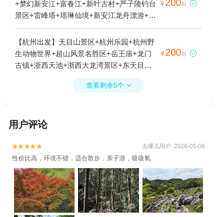
林公园+千岛湖直升机体验+天屿山观景台
200
+梦幻新安江+富春江+新叶古村+严子陵钓台

¥
起
+千岛湖游船+新安江1日游
景区+雷峰塔+瑶琳仙境+新安江龙舟漂游+新
安江铜官峡+大慈岩风景区+严子陵钓台-已下
线+千岛湖森林氧吧+九咆界风景区+珍珠流
【杭州出发】天目山景区+杭州乐园+杭州野
香+梅峰岛--下线+千岛湖钓鱼岛+千岛湖好运
200
生动物世界+超山风景名胜区+岳王庙+龙门

¥
起
岛+灵栖洞+新安江水电站+千岛湖啤酒博物
古镇+浙西天池+浙西大龙湾景区+东天目山
院+建德骑龙峡谷漂流+桐庐蜂之语蜜蜂王国
景区+胡雪岩故居+山沟沟景区+富春桃源风
+千岛湖东南湖区+千岛湖龙川湾+印象富春
查看剩余5个

景区+安吉天目山漂流+钱王陵+杭州植物园
江+七里扬帆+富阳龙潭瀑布+千岛湖云濛溪
+西湖风景名胜区+雷峰塔+杭州长乔极地海
+千岛湖中心湖区+建德杨村桥草莓苑+新安
洋公园+浙西运河+垂云通天河+太湖源+青山
江月亮岛+千岛湖夜游+桐庐桃源谷拓展基地
用户评论
湖+大明山景区+瑶琳仙境+临安城遗址+杭州
+富阳奥普乐欢乐水世界+建德市康庆渔家灯
动物园+浙西大峡谷+大奇山国家森林公园
火休闲农庄+雪水岭景区+桐庐海博水世界
+清河坊街+浙江大学+花港观鱼公园+断桥残
去哪儿用户 2026-05-06


+桐庐漂流+杭州建德大慈岩景区恺玥真人CS
雪+三潭印月+花港观鱼+南屏晚钟+柳浪闻莺
性价比高，环境不错，适合散步，亲子游，吸吸氧
基地+新安江水世界+千岛湖泼水节+桐庐富
+灵隐飞来峰景区+塘栖古镇+天子地山野乐
春绿岛+千岛湖马术公园+千岛湖品鲜渔庄
园+杭州鼓楼+良渚古城遗址公园+京杭大运
+千岛湖大厦酒店+千岛湖丽景酒店+建德皇
河杭州景区+《西湖之夜》演出+九溪十八涧
爵洲际大酒店+千岛湖鱼飘香+千岛湖鱼鳌食
+西溪3D奇幻艺术馆+天目山月亮湾漂流+杭
府+桐庐鸬鹚湾+桐庐海博大酒店+天物坊陶
州博物馆+西湖音乐喷泉+太子湾公园+西湖