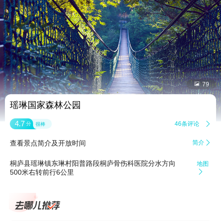


79
瑶琳国家森林公园
4.7
46条评论

分
很棒
查看景点简介及开放时间
简介

桐庐县瑶琳镇东琳村阳普路段桐庐骨伤科医院分水方向
地图
500米右转前行6公里
