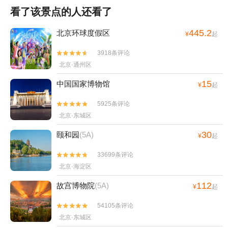
看了该景点的人还看了
445.2
北京环球度假区
¥
起
3918条评论


北京·通州区
15
中国国家博物馆
¥
起
5925条评论


北京·东城区
30
颐和园
(5A)
¥
起
33699条评论


北京·海淀区
112
故宫博物院
(5A)
¥
起
54105条评论


北京·东城区