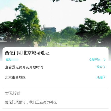


1
西便门明北京城墙遗址
0条评论

暂无点评
查看景点简介及开放时间
简介


北京市西城区
地图
暂无报价
暂无门票预订，我们正在努力补充