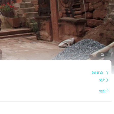

1
0条评论

简介


地图