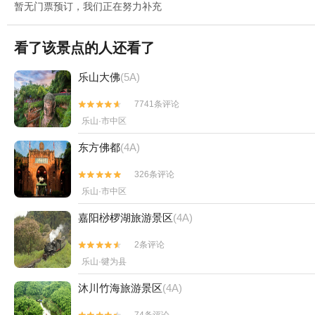
暂无门票预订，我们正在努力补充
看了该景点的人还看了
乐山大佛
(5A)
7741条评论


乐山·市中区
东方佛都
(4A)
326条评论


乐山·市中区
嘉阳桫椤湖旅游景区
(4A)
2条评论


乐山·犍为县
沐川竹海旅游景区
(4A)