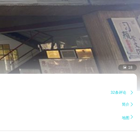

18
32条评论

简介


地图