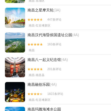
南昌·东湖区
南昌之星摩天轮
(3A)
447条评论


南昌·红谷滩新区
南昌汉代海昏侯国遗址公园
(4A)
163条评论


南昌
南昌八一起义纪念馆
(4A)
201条评论


南昌·南昌县
南昌融创乐园
(4A)
1822条评论


南昌·红谷滩新区
南昌玛雅海滩水公园