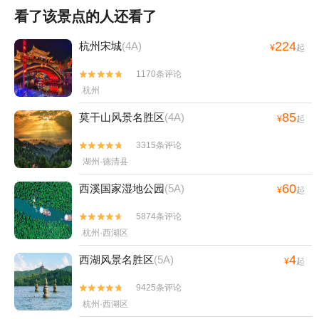
看了该景点的人还看了
224
杭州宋城
(4A)
¥
起
1170条评论


杭州
85
莫干山风景名胜区
(4A)
¥
起
3315条评论


湖州·德清县
60
西溪国家湿地公园
(5A)
¥
起
5874条评论


杭州·西湖区
4
西湖风景名胜区
(5A)
¥
起
9425条评论


杭州·西湖区