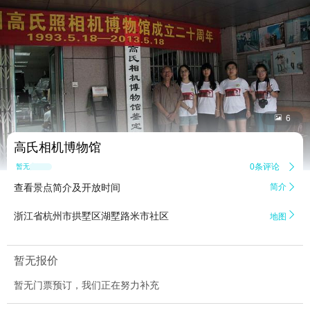


6
高氏相机博物馆
0条评论

暂无点评
查看景点简介及开放时间
简介


浙江省杭州市拱墅区湖墅路米市社区
地图
暂无报价
暂无门票预订，我们正在努力补充