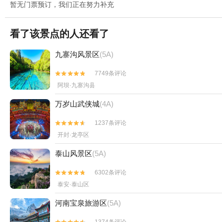
暂无门票预订，我们正在努力补充
看了该景点的人还看了
九寨沟风景区
(5A)
7749条评论


阿坝·九寨沟县
万岁山武侠城
(4A)
1237条评论


开封·龙亭区
泰山风景区
(5A)
6302条评论


泰安·泰山区
河南宝泉旅游区
(5A)