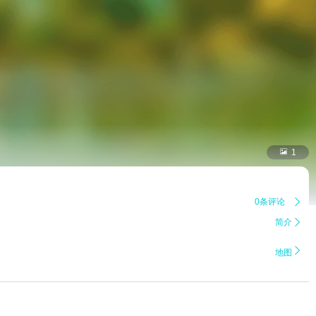

1
0条评论

简介


地图