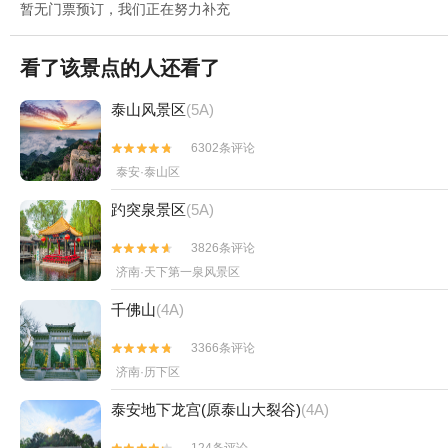
暂无门票预订，我们正在努力补充
看了该景点的人还看了
泰山风景区
(5A)
6302条评论


泰安·泰山区
趵突泉景区
(5A)
3826条评论


济南·天下第一泉风景区
千佛山
(4A)
3366条评论


济南·历下区
泰安地下龙宫(原泰山大裂谷)
(4A)