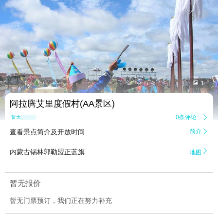


1
阿拉腾艾里度假村(AA景区)
0条评论

暂无点评
查看景点简介及开放时间
简介


内蒙古锡林郭勒盟正蓝旗
地图
暂无报价
暂无门票预订，我们正在努力补充