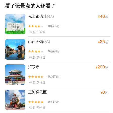
看了该景点的人还看了
40
元上都遗址
(4A)
¥
起
0条评论


锡盟·正蓝旗
35
山西会馆
(3A)
¥
起
0条评论


锡盟·多伦县
200
汇宗寺
¥
起
0条评论


锡盟·多伦县
0
三河缘景区
¥
起
0条评论


锡盟·多伦县