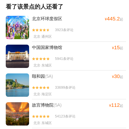
看了该景点的人还看了
445.2
北京环球度假区
¥
起
3923条评论


北京·通州区
15
中国国家博物馆
¥
起
5941条评论


北京·东城区
30
颐和园
(5A)
¥
起
33699条评论


北京·海淀区
112
故宫博物院
(5A)
¥
起
54123条评论


北京·东城区