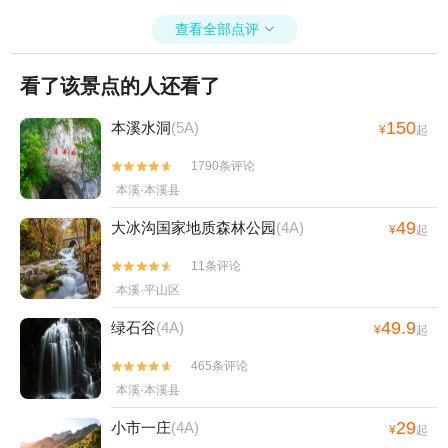
查看全部点评

看了该景点的人还看了
150
本溪水洞
(5A)
¥
起
1790条评论


本溪·本溪县
49
大冰沟国家地质森林公园
(4A)
¥
起
11条评论


本溪·平山区
49.9
绿石谷
(4A)
¥
起
465条评论


本溪·本溪县
29
小市一庄
(4A)
¥
起