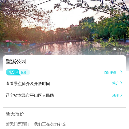


24
望溪公园
4.9
2条评论

分
很棒
查看景点简介及开放时间
简介


辽宁省本溪市平山区人民路
地图
暂无报价
暂无门票预订，我们正在努力补充