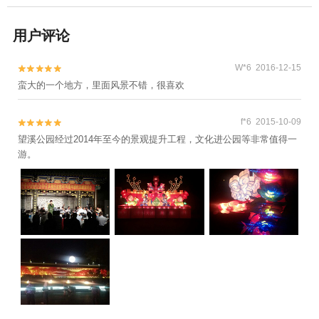
用户评论
W*6 2016-12-15


蛮大的一个地方，里面风景不错，很喜欢
f*6 2015-10-09


望溪公园经过2014年至今的景观提升工程，文化进公园等非常值得一
游。