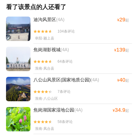
看了该景点的人还看了
29
迪沟风景区
(4A)
¥
起
104条评论


阜阳·颍上县
139
焦岗湖影视城
(4A)
¥
起
64条评论


淮南·凤台县
40
八公山风景区(国家地质公园)
(4A)
¥
起
7条评论


淮南·八公山区
34.9
焦岗湖国家湿地公园
(4A)
¥
起
58条评论


淮南·凤台县