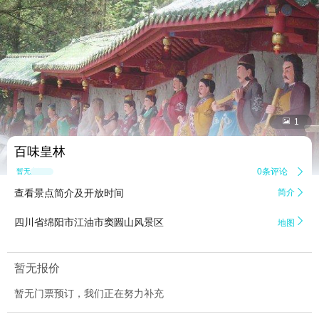


1
百味皇林
0条评论

暂无点评
查看景点简介及开放时间
简介


四川省绵阳市江油市窦圌山风景区
地图
暂无报价
暂无门票预订，我们正在努力补充