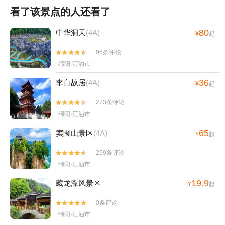
看了该景点的人还看了
80
中华洞天
(4A)
¥
起
96条评论


绵阳·江油市
36
李白故居
(4A)
¥
起
273条评论


绵阳·江油市
65
窦圌山景区
(4A)
¥
起
259条评论


绵阳·江油市
19.9
藏龙潭风景区
¥
起
0条评论


绵阳·江油市