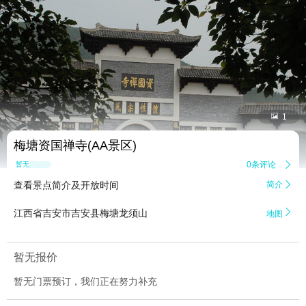


1
梅塘资国禅寺(AA景区)
0条评论

暂无点评
查看景点简介及开放时间
简介


江西省吉安市吉安县梅塘龙须山
地图
暂无报价
暂无门票预订，我们正在努力补充