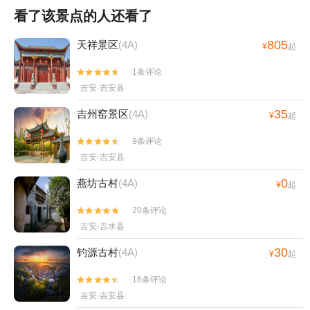
看了该景点的人还看了
805
天祥景区
(4A)
¥
起
1条评论


吉安·吉安县
35
吉州窑景区
(4A)
¥
起
9条评论


吉安·吉安县
0
燕坊古村
(4A)
¥
起
20条评论


吉安·吉水县
30
钓源古村
(4A)
¥
起
16条评论


吉安·吉安县