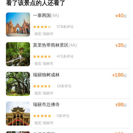
看了该景点的人还看了
40
一寨两国
(4A)
¥
起
578条评论


德宏·瑞丽市
35
莫里热带雨林景区
(4A)
¥
起
472条评论


德宏·瑞丽市
186
瑞丽独树成林
¥
起
16条评论


德宏·瑞丽市
98
瑞丽市总佛寺
¥
起
0条评论


德宏·瑞丽市