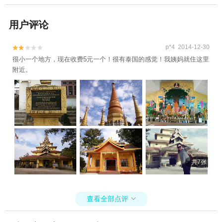
用户评论
p*4 2014-12-30


很小一个地方，现在收费5元一个！很有泰国的感觉！我姨妈就住这里
附近。
共7张
查看全部点评
