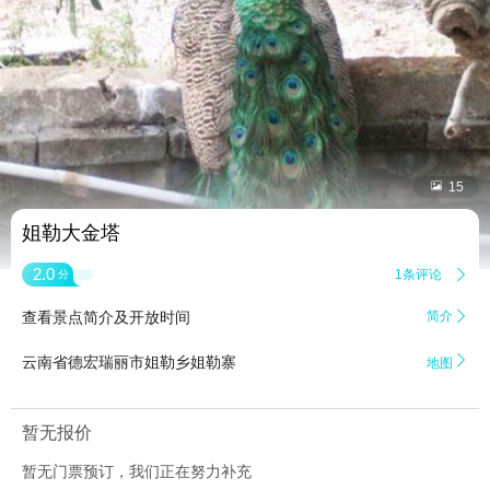


15
姐勒大金塔
2.0
1条评论

分
查看景点简介及开放时间
简介


云南省德宏瑞丽市姐勒乡姐勒寨
地图
暂无报价
暂无门票预订，我们正在努力补充