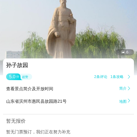


6
孙子故园
5.0
2条评论
1条攻略

分
超赞
查看景点简介及开放时间
简介


山东省滨州市惠民县故园路21号
地图
暂无报价
暂无门票预订，我们正在努力补充