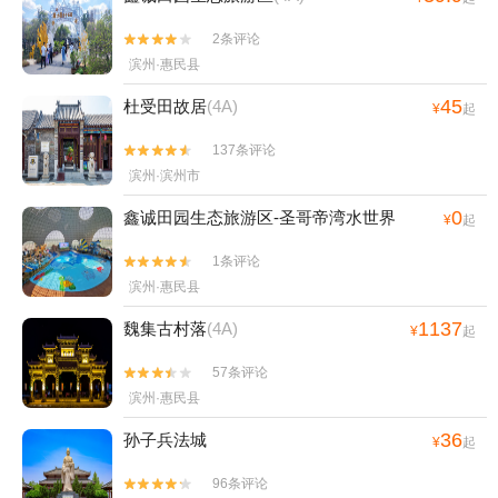
2条评论


滨州·惠民县
45
杜受田故居
(4A)
¥
起
137条评论


滨州·滨州市
0
鑫诚田园生态旅游区-圣哥帝湾水世界
¥
起
1条评论


滨州·惠民县
1137
魏集古村落
(4A)
¥
起
57条评论


滨州·惠民县
36
孙子兵法城
¥
起
96条评论

