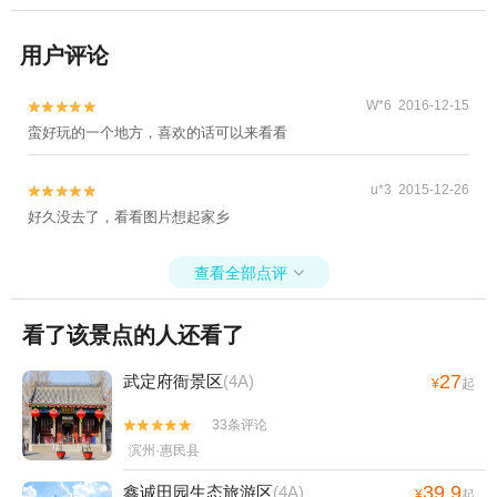
用户评论
W*6 2016-12-15


蛮好玩的一个地方，喜欢的话可以来看看
u*3 2015-12-26


好久没去了，看看图片想起家乡
查看全部点评

看了该景点的人还看了
27
武定府衙景区
(4A)
¥
起
33条评论


滨州·惠民县
39.9
鑫诚田园生态旅游区
(4A)
¥
起