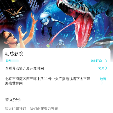


1
动感影院
0条评论

暂无点评
查看景点简介及开放时间
简介

北京市海淀区西三环中路11号中央广播电视塔下太平洋
地图
海底世界内

暂无报价
暂无门票预订，我们正在努力补充