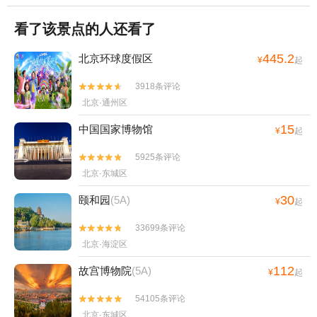
看了该景点的人还看了
445.2
北京环球度假区
¥
起
3918条评论


北京·通州区
15
中国国家博物馆
¥
起
5925条评论


北京·东城区
30
颐和园
(5A)
¥
起
33699条评论


北京·海淀区
112
故宫博物院
(5A)
¥
起
54105条评论


北京·东城区