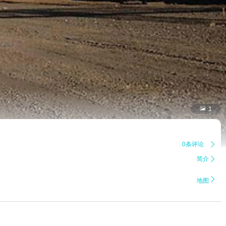

1
0条评论

简介


地图