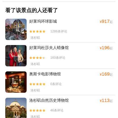
看了该景点的人还看了
917
好莱坞环球影城
¥
起
1286条评论


洛杉矶
196
好莱坞杜莎夫人蜡像馆
¥
起
160条评论


洛杉矶
169
奥斯卡电影博物馆
¥
起
0条评论


洛杉矶
113
洛杉矶自然历史博物馆
¥
起
46条评论


洛杉矶