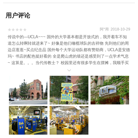
用户评论
阿*用 2018-10-29


传说中的—UCLA~~~ 国外的大学基本都是开放式的，我开着车不知
道怎么转啊转就进来了~ 好像是他们橄榄球队的吉祥物 先到他们的周
边店逛逛~买点纪念品 国外每个大学运动队都有赞助商，UCLA是安德
玛~ 书店的配色挺好看的 全是爬山虎的墙还是感受到了一点学术气息
~ 这算是。。。当代传教士？ 校园里还有很多学生在摆摊，我顺手买
了点水果吃~ 大概是学习太用功了吧？看到的靓女并不多~ 发现一只

可爱的小松鼠~ 看起来一点都不怕人 我感觉随时要向我扑过来了~ 上
图有亮点，大家自行发掘~ 校车看起来都好像要可爱一点~