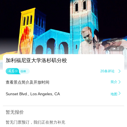


1
加利福尼亚大学洛杉矶分校
4.6
20条评论

分
很棒
查看景点简介及开放时间
简介


Sunset Blvd., Los Angeles, CA
地图
暂无报价
暂无门票预订，我们正在努力补充