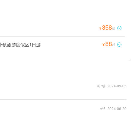
358

¥
起
88
小镇旅游度假区1日游

¥
起
莉*臻 2024-09-05
v*6 2024-06-20