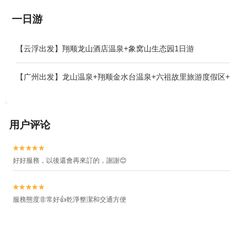
一日游
【云浮出发】翔顺龙山酒店温泉+象窝山生态园1日游
【广州出发】龙山温泉+翔顺金水台温泉+六祖故里旅游度假区+
用户评论


好好服務，以後還會再來訂的，謝謝😊


服務態度非常好👍乾淨整潔和交通方便