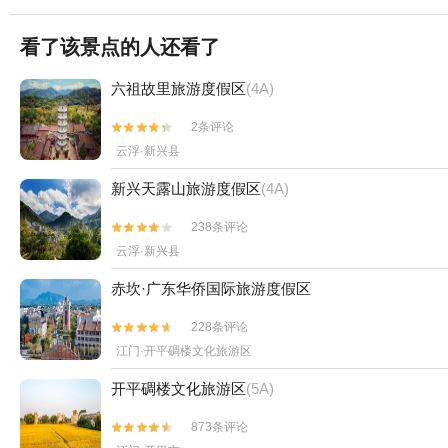
看了该景点的人还看了
六祖故里旅游度假区
(4A)
2条评论


云浮·新兴县
新兴天露山旅游度假区
(4A)
238条评论


云浮·新兴县
赤坎·广东华侨国际旅游度假区
228条评论


江门·开平碉楼文化旅游区
开平碉楼文化旅游区
(5A)
873条评论

