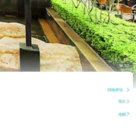

33
26条评论

简介


地图