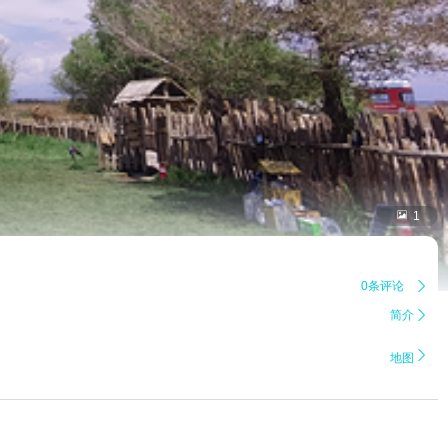

1
0条评论

简介


地图