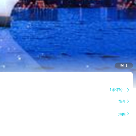

1
1条评论

简介


地图