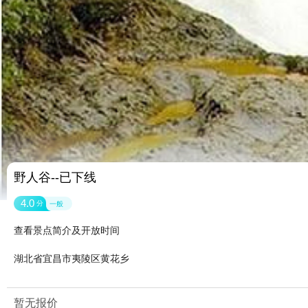
野人谷--已下线
4.0
分
一般
查看景点简介及开放时间
湖北省宜昌市夷陵区黄花乡
暂无报价