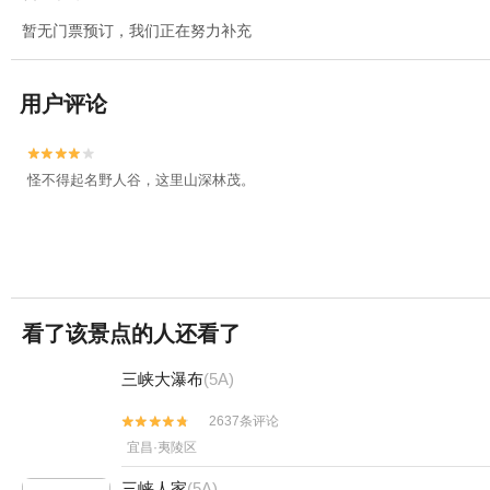
暂无门票预订，我们正在努力补充
用户评论


怪不得起名野人谷，这里山深林茂。
看了该景点的人还看了
三峡大瀑布
(5A)
2637条评论


宜昌·夷陵区
三峡人家
(5A)