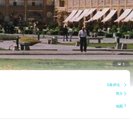

1
0条评论

简介


地图