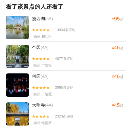
看了该景点的人还看了
95
瘦西湖
(5A)
¥
起
13934条评论


扬州·邗江区
46
个园
(4A)
¥
起
4077条评论


扬州·广陵区
46
何园
(4A)
¥
起
3095条评论


扬州·广陵区
45
大明寺
(4A)
¥
起
2323条评论


扬州·维扬区