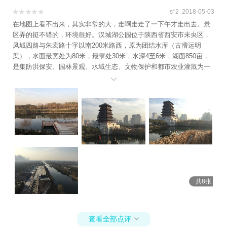
s*2 2018-05-03


在地图上看不出来，其实非常的大，走啊走走了一下午才走出去。景
区弄的挺不错的，环境很好。汉城湖公园位于陕西省西安市未央区，
凤城四路与朱宏路十字以南200米路西，原为团结水库（古漕运明
渠），水面最宽处为80米，最窄处30米，水深4至6米，湖面850亩，
是集防洪保安、园林景观、水域生态、文物保护和都市农业灌溉为一
体的特色生态公园。

共8张
查看全部点评
