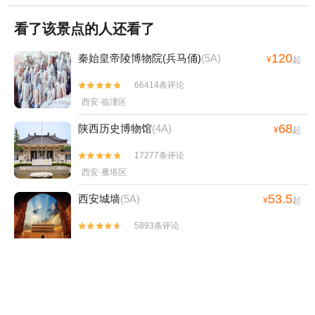
看了该景点的人还看了
120
秦始皇帝陵博物院(兵马俑)
(5A)
¥
起
66414条评论


西安·临潼区
68
陕西历史博物馆
(4A)
¥
起
17277条评论


西安·雁塔区
53.5
西安城墙
(5A)
¥
起
5893条评论


西安·碑林区
108
华清宫
(5A)
¥
起
44156条评论


西安·临潼区