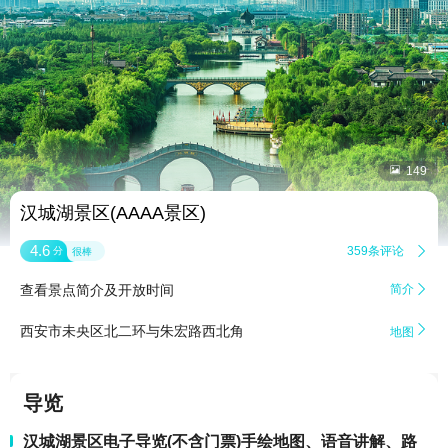


149
汉城湖景区(AAAA景区)
4.6
359条评论

分
很棒
查看景点简介及开放时间
简介


西安市未央区北二环与朱宏路西北角
地图
导览
汉城湖景区电子导览(不含门票)手绘地图、语音讲解、路