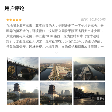
用户评论
旅*间 2018-05-03


在地图上看不出来，其实非常的大，走啊走走了一下午才走出去。景
区弄的挺不错的，环境很好。汉城湖公园位于陕西省西安市未央区，
凤城四路与朱宏路十字以南200米路西，原为团结水库（古漕运明
渠），水面最宽处为80米，最窄处30米，水深4至6米，湖面850亩，
是集防洪保安、园林景观、水域生态、文物保护和都市农业灌溉为一
体的特色生态公园。

共8张