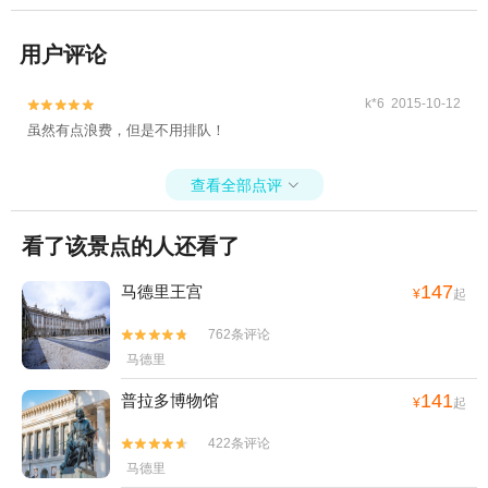
用户评论
k*6 2015-10-12


虽然有点浪费，但是不用排队！
查看全部点评

看了该景点的人还看了
147
马德里王宫
¥
起
762条评论


马德里
141
普拉多博物馆
¥
起
422条评论


马德里