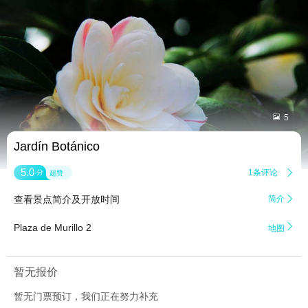


5
Jardín Botánico
5.0
1条评论

分
超赞
查看景点简介及开放时间
简介


Plaza de Murillo 2
地图
暂无报价
暂无门票预订，我们正在努力补充