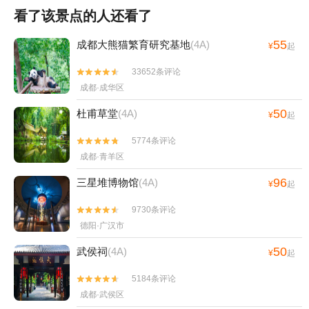
看了该景点的人还看了
55
成都大熊猫繁育研究基地
(4A)
¥
起
33652条评论


成都·成华区
50
杜甫草堂
(4A)
¥
起
5774条评论


成都·青羊区
96
三星堆博物馆
(4A)
¥
起
9730条评论


德阳·广汉市
50
武侯祠
(4A)
¥
起
5184条评论


成都·武侯区