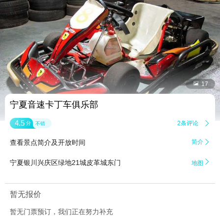


17
宁夏音速卡丁车俱乐部
4.5
2条评论

分
不错
查看景点简介及开放时间
简介


宁夏银川兴庆区绿地21城皮革城东门
地图
暂无报价
暂无门票预订，我们正在努力补充