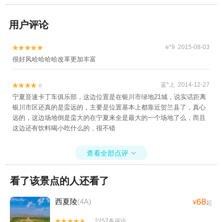
用户评论
e*9 2015-08-03


很好风哈哈哈哈改革更加丰富
蓝*上 2014-12-27


宁夏音速卡丁车俱乐部，这边位置是在银川市绿地21城，说实话距离
银川市区还真的是蛮远的，主要是位置基本上都靠近贺兰县了，真心
远的，这边场地倒是蛮大的在宁夏来全是最大的一个场地了么，而且
这边还有饮料喝小吃什么的，很不错
查看全部点评

看了该景点的人还看了
68
西夏陵
(4A)
¥
起
2257条评论

