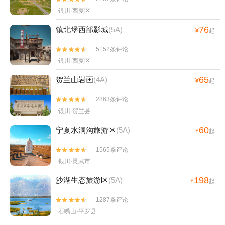
银川·西夏区
76
镇北堡西部影城
(5A)
¥
起
5152条评论


银川·西夏区
65
贺兰山岩画
(4A)
¥
起
2863条评论


银川·贺兰县
60
宁夏水洞沟旅游区
(5A)
¥
起
1565条评论


银川·灵武市
198
沙湖生态旅游区
(5A)
¥
起
1287条评论


石嘴山·平罗县