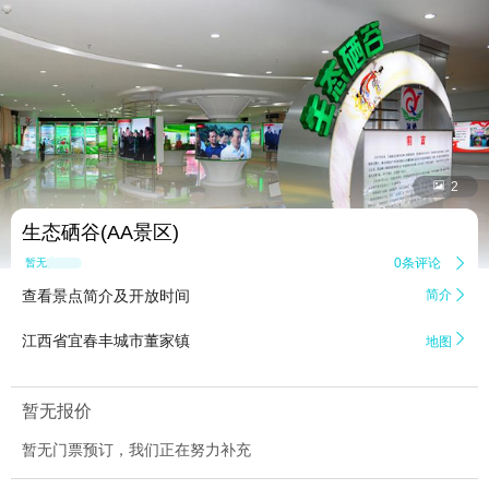


2
生态硒谷(AA景区)
0条评论

暂无点评
查看景点简介及开放时间
简介


江西省宜春丰城市董家镇
地图
暂无报价
暂无门票预订，我们正在努力补充