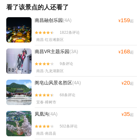
看了该景点的人还看了
159
南昌融创乐园
(4A)
¥
起
1822条评论


南昌·红谷滩新区
168
南昌VR主题乐园
(3A)
¥
起
9条评论


南昌·九龙湖新区
20
阁皂山风景名胜区
(4A)
¥
起
68条评论


宜春·樟树市
35
凤凰沟
(4A)
¥
起
502条评论


南昌·南昌县